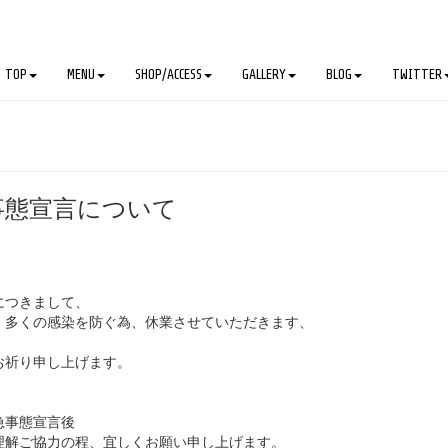
TOP
MENU
SHOP/ACCESS
GALLERY
BLOG
TWITTER
事態宣言について
。
につきまして、
、多くの感染を防ぐ為、休業させていただきます、
お祈り申し上げます。
急事態宣言後
理解ご協力の程、宜しくお願い申し上げます。