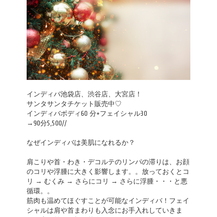
インディバ池袋店、渋谷店、大宮店！
サンタサンタチケット販売中♡
インディバボディ60 分+フェイシャル30
→90分5,500//
なぜインディバは美肌になれるか？
肩こりや首・わき・デコルテのリンパの滞りは、お顔
のコリや浮腫に大きく影響します。。放っておくとコ
リ → むくみ → さらにコリ → さらに浮腫・・・と悪
循環。。
筋肉も温めてほぐすことが可能なインディバ！フェイ
シャルは肩や首まわりも入念にお手入れしていきま