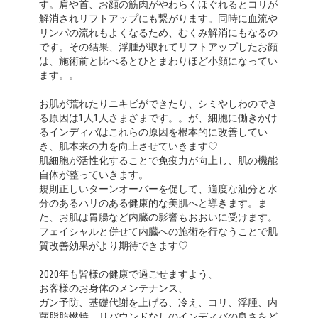
す。肩や首、お顔の筋肉がやわらくほぐれるとコリが
解消されリフトアップにも繋がります。同時に血流や
リンパの流れもよくなるため、むくみ解消にもなるの
です。その結果、浮腫が取れてリフトアップしたお顔
は、施術前と比べるとひとまわりほど小顔になってい
ます。。
お肌が荒れたりニキビができたり、シミやしわのでき
る原因は1人1人さまざまです。。が、細胞に働きかけ
るインディバはこれらの原因を根本的に改善してい
き、肌本来の力を向上させていきます♡
肌細胞が活性化することで免疫力が向上し、肌の機能
自体が整っていきます。
規則正しいターンオーバーを促して、適度な油分と水
分のあるハリのある健康的な美肌へと導きます。ま
た、お肌は胃腸など内臓の影響もおおいに受けます。
フェイシャルと併せて内臓への施術を行なうことで肌
質改善効果がより期待できます♡
2020年も皆様の健康で過ごせますよう、
お客様のお身体のメンテナンス、
ガン予防、基礎代謝を上げる、冷え、コリ、浮腫、内
蔵脂肪燃焼、リバウンドなしのインディバの良さをど